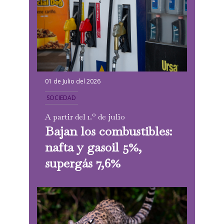
01 de Julio del 2026
SOCIEDAD
A partir del 1.º de julio
Bajan los combustibles:
nafta y gasoil 5%,
supergás 7,6%