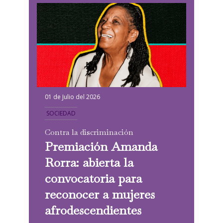
01 de Julio del 2026
SOCIEDAD
Contra la discriminación
Premiación Amanda
Rorra: abierta la
convocatoria para
reconocer a mujeres
afrodescendientes