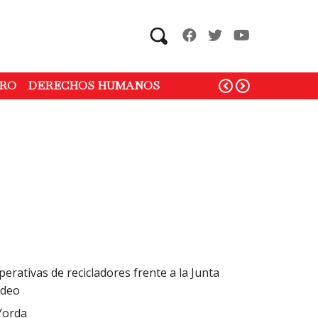
Search
RO
DERECHOS HUMANOS
erativas de recicladores frente a la Junta
ideo
Yorda