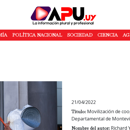
Pasar
al
contenido
principal
MÍA
POLÍTICA NACIONAL
SOCIEDAD
CIENCIA
AG
21/04/2022
Movilización de coop
Título:
Departamental de Montev
Richard 
Nombre del autor: