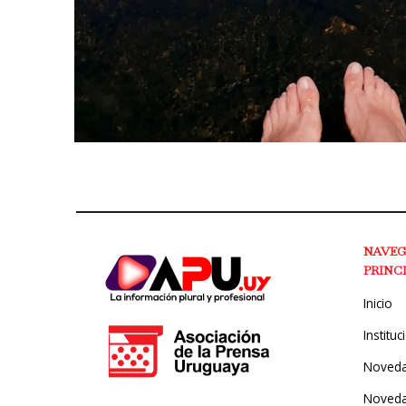
NAVE
PRINC
Inicio
Instituc
Noved
Noveda