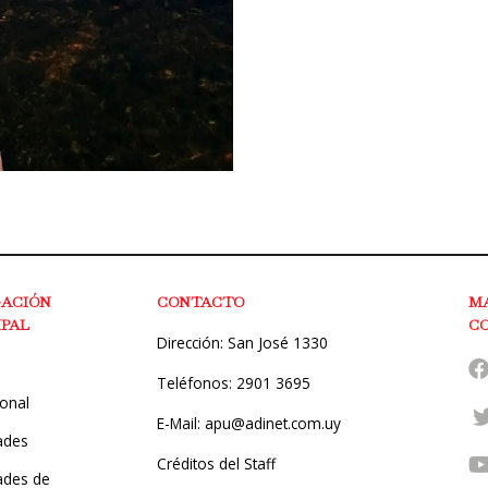
GACIÓN
CONTACTO
M
IPAL
C
Dirección: San José 1330
Teléfonos: 2901 3695
ional
E-Mail: apu@adinet.com.uy
ades
Créditos del Staff
des de