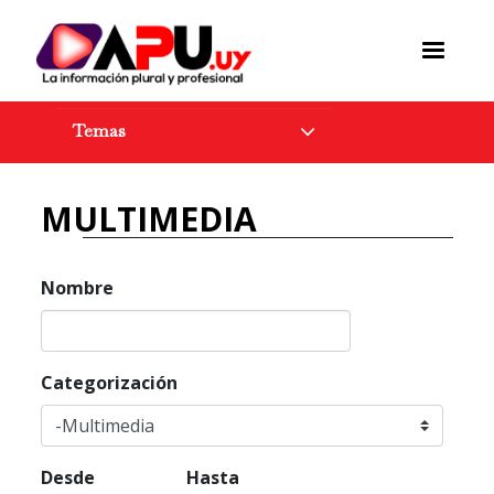
Pasar
al
contenido
principal
Temas
MULTIMEDIA
Nombre
Categorización
Desde
Hasta