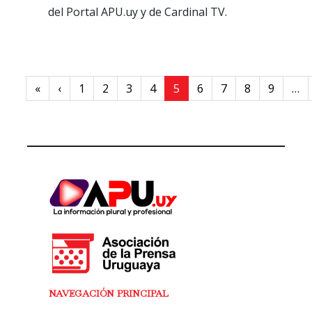
del Portal APU.uy y de Cardinal TV.
Paginación
First page
Previous page
«
‹
1
2
3
4
5
6
7
8
9
…
NAVEGACIÓN PRINCIPAL