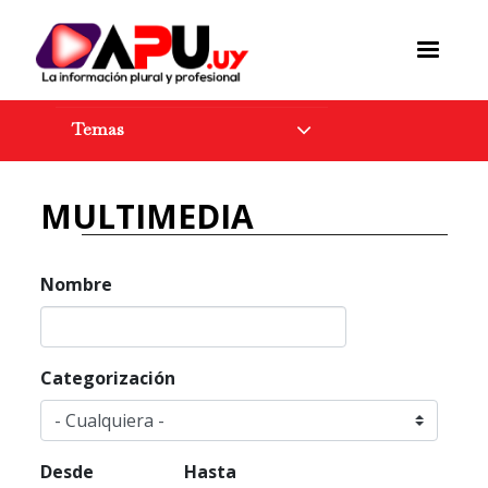
Pasar
al
contenido
principal
Temas
MULTIMEDIA
Nombre
Categorización
Desde
Hasta