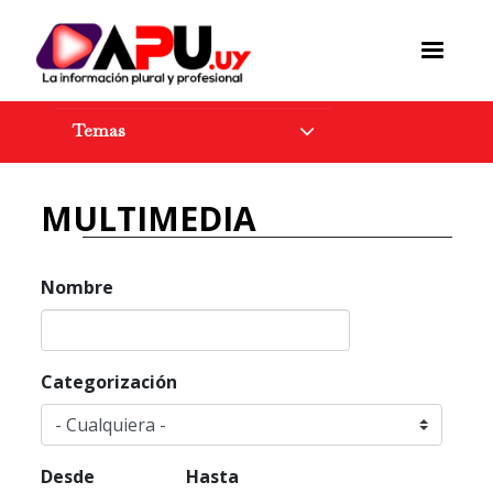
Pasar
al
contenido
principal
Temas
MULTIMEDIA
Nombre
Categorización
Desde
Hasta