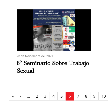
28 de Noviembre del 2023
6° Seminario Sobre Trabajo
Sexual
Paginación
First page
Previous page
«
‹
…
2
3
4
5
6
7
8
9
10