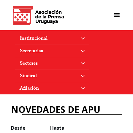
Pasar
al
contenido
principal
Institucional
Secretarías
Sectores
Sindical
Afilación
NOVEDADES DE APU
Desde
Hasta