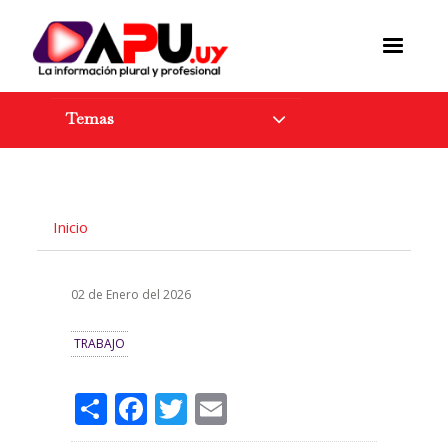
Pasar
al
contenido
principal
Temas
Inicio
02 de Enero del 2026
TRABAJO
Share
Facebook
Twitter
Email