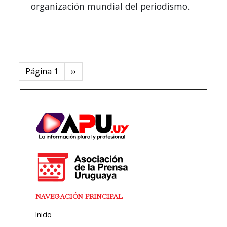
organización mundial del periodismo.
Paginación
Página 1
Next
››
page
NAVEGACIÓN PRINCIPAL
Inicio