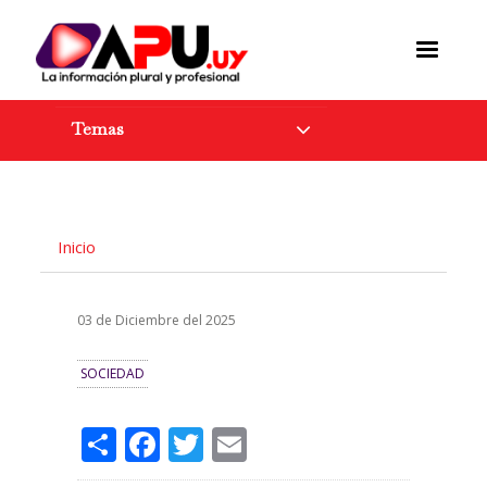
Pasar
al
contenido
principal
Temas
Inicio
03 de Diciembre del 2025
SOCIEDAD
Share
Facebook
Twitter
Email