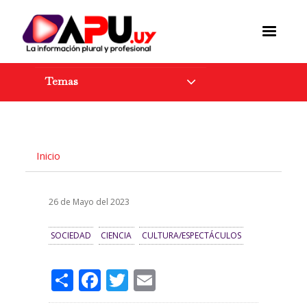
Pasar
al
contenido
principal
Temas
Inicio
26 de Mayo del 2023
SOCIEDAD
CIENCIA
CULTURA/ESPECTÁCULOS
Share
Facebook
Twitter
Email