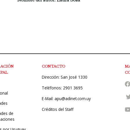
GACIÓN
CONTACTO
M
IPAL
C
Dirección: San José 1330
Teléfonos: 2901 3695
ional
E-Mail: apu@adinet.com.uy
ades
Créditos del Staff
des de
zaciones
s por Uruguay