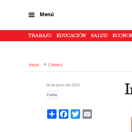
Menú
TRABAJO
EDUCACIÓN
SALUD
ECONO
Inicio
Cómics
I
26 de Junio del 2022
Comic
Share
Facebook
Twitter
Email