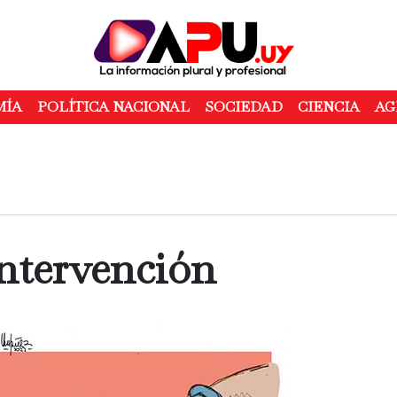
Pasar
al
contenido
principal
MÍA
POLÍTICA NACIONAL
SOCIEDAD
CIENCIA
AG
ntervención