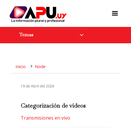
Pasar
al
contenido
principal
Temas
Inicio
Node
19 de Abril del 2026
Categorización de videos
Transmisiones en vivo