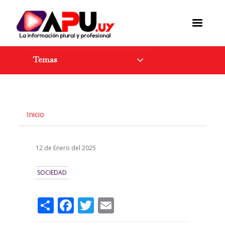
Pasar
al
contenido
principal
Temas
Inicio
12 de Enero del 2025
SOCIEDAD
Share
Facebook
Twitter
Email