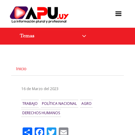
Pasar
al
contenido
principal
Temas
Inicio
16 de Marzo del 2023
TRABAJO
POLÍTICA NACIONAL
AGRO
DERECHOS HUMANOS
Share
Facebook
Twitter
Email