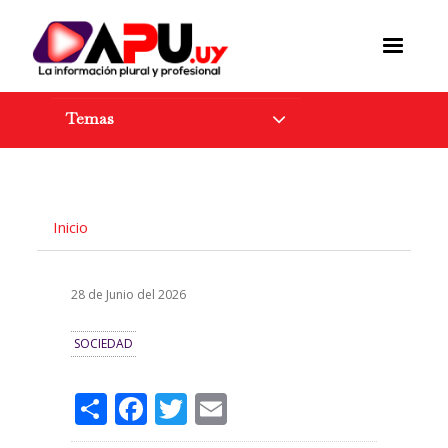
Pasar
al
contenido
principal
Temas
Inicio
28 de Junio del 2026
SOCIEDAD
Share
Facebook
Twitter
Email