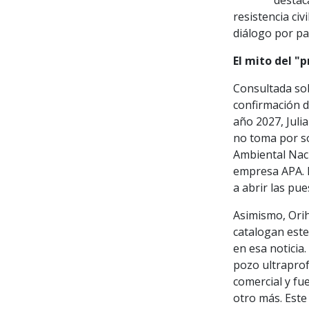
resistencia civ
diálogo por pa
El mito del "p
Consultada sob
confirmación d
año 2027, Juli
no toma por so
Ambiental Naci
empresa APA. 
a abrir las pue
Asimismo, Orih
catalogan este
en esa noticia
pozo ultraprof
comercial y fu
otro más. Este