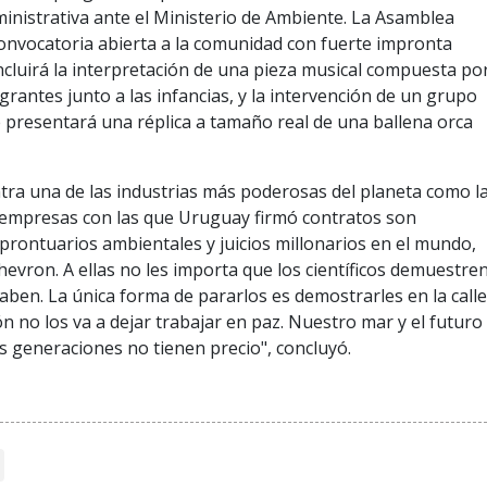
inistrativa ante el Ministerio de Ambiente. La Asamblea
onvocatoria abierta a la comunidad con fuerte impronta
 incluirá la interpretación de una pieza musical compuesta po
egrantes junto a las infancias, y la intervención de un grupo
e presentará una réplica a tamaño real de una ballena orca
contra una de las industrias más poderosas del planeta como l
 empresas con las que Uruguay firmó contratos son
rontuarios ambientales y juicios millonarios en el mundo,
hevron. A ellas no les importa que los científicos demuestre
 saben. La única forma de pararlos es demostrarles en la call
ón no los va a dejar trabajar en paz. Nuestro mar y el futuro
s generaciones no tienen precio", concluyó.