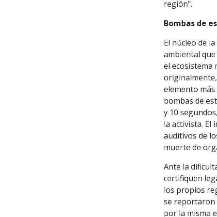
región".
Bombas de est
El núcleo de l
ambiental que 
el ecosistema 
originalmente,
elemento más i
bombas de est
y 10 segundos,
la activista. E
auditivos de l
muerte de orga
Ante la dificul
certifiquen le
los propios reg
se reportaron
por la misma e