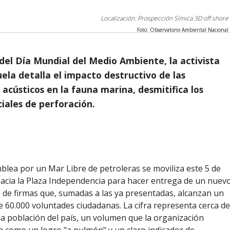
Localización: Prospección Símica 3D off shore
Foto: Observatorio Ambiental Nacional
del Día Mundial del Medio Ambiente, la activista
uela detalla el impacto destructivo de las
cústicos en la fauna marina, desmitifica los
ciales de perforación.
hacia la Plaza Independencia para hacer entrega de un nuev
 de firmas que, sumadas a las ya presentadas, alcanzan un
de 60.000 voluntades ciudadanas. La cifra representa cerca de
la población del país, un volumen que la organización
a como un logro "a pulmón" y un claro indicador de