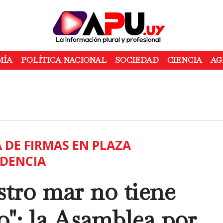
Pasar
al
contenido
principal
MÍA
POLÍTICA NACIONAL
SOCIEDAD
CIENCIA
AG
 DE FIRMAS EN PLAZA
DENCIA
stro mar no tiene
o": la Asamblea por