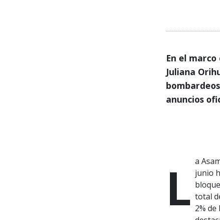
En el marco 
Juliana Orih
bombardeos a
anuncios ofi
La Asamblea por un Mar Libre de petroleras se moviliza este 5 de
junio 
bloque
total 
2% de 
destac