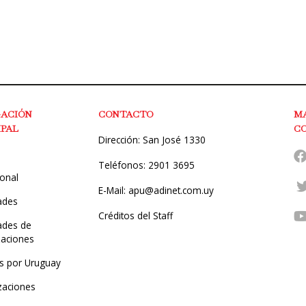
GACIÓN
CONTACTO
M
IPAL
C
Dirección: San José 1330
Teléfonos: 2901 3695
ional
E-Mail: apu@adinet.com.uy
ades
Créditos del Staff
des de
zaciones
s por Uruguay
zaciones