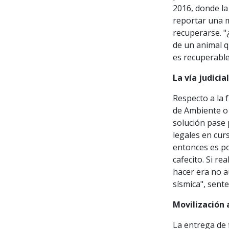
2016, donde la
reportar una 
recuperarse. "
de un animal q
es recuperable
La vía judicia
Respecto a la 
de Ambiente o 
solución pase p
legales en cur
entonces es p
cafecito. Si r
hacer era no a
sísmica", sent
Movilización a
La entrega de 