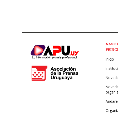
NAVE
PRINC
Inicio
Instituc
Noved
Noveda
organi
Andare
Organi