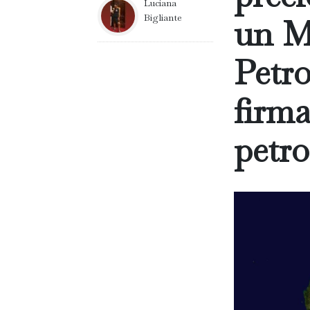
Luciana
Bigliante
un M
Petro
firma
petr