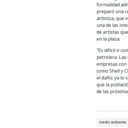
formalidad adm
preparó una c
artística, que
una de las int
de artistas qu
en la plaza.
"Es difícil ir 
petrolera. Las
empresas con p
como Shell y C
el daño; ya lo
que la poblaci
de las próxima
medio ambiente