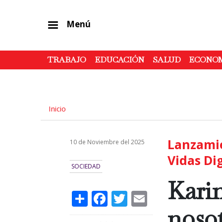
Menú
TRABAJO
EDUCACIÓN
SALUD
ECONO
Inicio
Lanzamie
10 de Noviembre del 2025
Vidas Di
SOCIEDAD
Kari
Share
Facebook
Twitter
Email
nosot