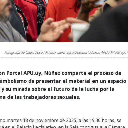
Fotografía de Laura Sosa / @leidy_laura_sosa (Fotoperiodismo APU / @foto.apu)
con Portal APU.uy, Núñez comparte el proceso de
 simbolismo de presentar el material en un espacio
l y su mirada sobre el futuro de la lucha por la
ena de las trabajadoras sexuales.
rá en el Palacio Legislativo, en la Sala contigua a la Cámara