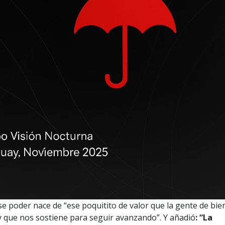
e poder nace de “ese poquitito de valor que la gente de bie
 que nos sostiene para seguir avanzando”. Y añadió
: “La