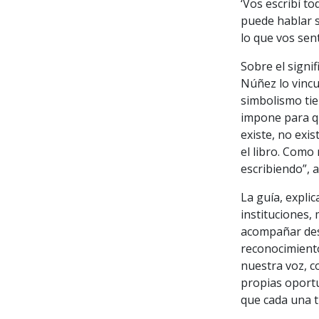
‘Vos escribí t
puede hablar s
lo que vos sent
Sobre el signif
Núñez lo vincu
simbolismo tie
impone para qu
existe, no exis
el libro. Como
escribiendo”, 
La guía, expli
instituciones,
acompañar des
reconocimiento
nuestra voz, c
propias oportu
que cada una t