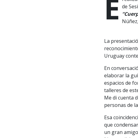
El próximo martes 18 de noviembre de 2025, a las 19:30 horas, se
de Sesi
“Cuerp
Núñez,
La presentación
reconocimiento
Uruguay conte
En conversaci
elaborar la guí
espacios de fo
talleres de es
Me di cuenta d
personas de la
Esa coincidenc
que condensar
un gran amigo 