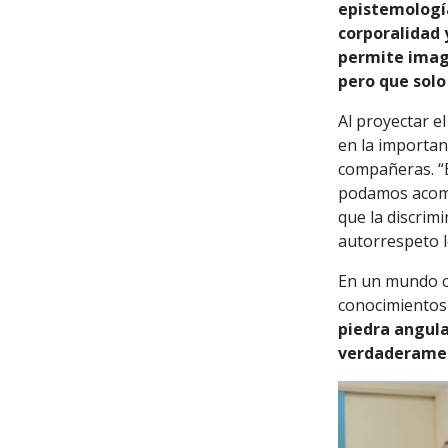
epistemología
corporalidad 
permite imagi
pero que solo
Al proyectar el
en la importanc
compañeras. “E
podamos acomp
que la discrimi
autorrespeto l
En un mundo ca
conocimientos
piedra angula
verdaderamen