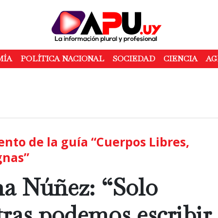
Pasar
al
contenido
principal
MÍA
POLÍTICA NACIONAL
SOCIEDAD
CIENCIA
AG
nto de la guía “Cuerpos Libres,
gnas”
na Núñez: “Solo
ras podemos escribir