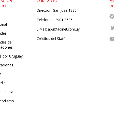
GACIÓN
CONTACTO
M
IPAL
C
Dirección: San José 1330
Teléfonos: 2901 3695
ional
E-Mail: apu@adinet.com.uy
ades
Créditos del Staff
des de
zaciones
s por Uruguay
zaciones
s
edia
 del día
riodismo