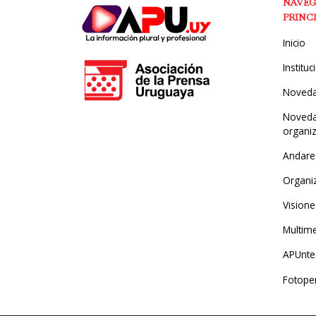
NAVE
PRINC
Inicio
Instituc
Noved
Noveda
organi
Andare
Organi
Visione
Multim
APUntes
Fotope