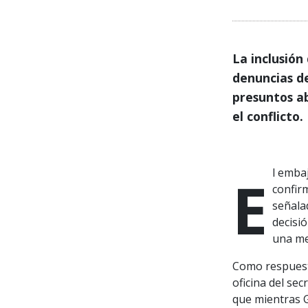
La inclusión
denuncias d
presuntos a
el conflicto.
El embajador de Israel ante las Naciones Unidas, Danny Danon,
confirm
señalad
decisió
una med
Como respuesta
oficina del se
que mientras 