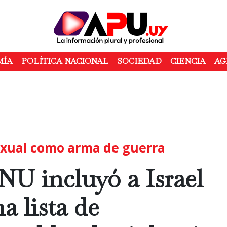
Pasar
al
contenido
principal
MÍA
POLÍTICA NACIONAL
SOCIEDAD
CIENCIA
AG
xual como arma de guerra
NU incluyó a Israel
a lista de