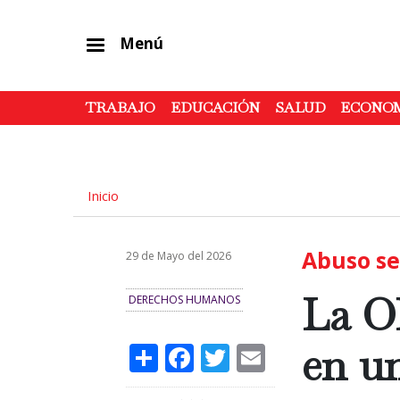
Menú
TRABAJO
EDUCACIÓN
SALUD
ECONO
Inicio
Abuso se
29 de Mayo del 2026
La O
DERECHOS HUMANOS
Share
Facebook
Twitter
Email
en un