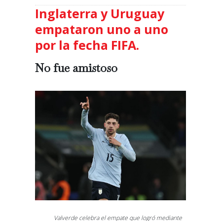
Inglaterra y Uruguay
empataron uno a uno
por la fecha FIFA.
No fue amistoso
Valverde celebra el empate que logró mediante