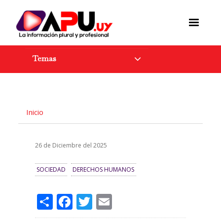
Pasar
al
contenido
principal
Temas
Inicio
26 de Diciembre del 2025
SOCIEDAD
DERECHOS HUMANOS
Share
Facebook
Twitter
Email