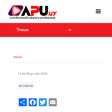
Pasar
al
contenido
principal
Temas
Inicio
14 de Mayo del 2026
SOCIEDAD
Share
Facebook
Twitter
Email