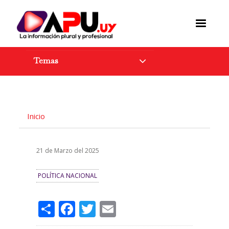
Pasar
al
contenido
principal
Temas
Inicio
21 de Marzo del 2025
POLÍTICA NACIONAL
Share
Facebook
Twitter
Email