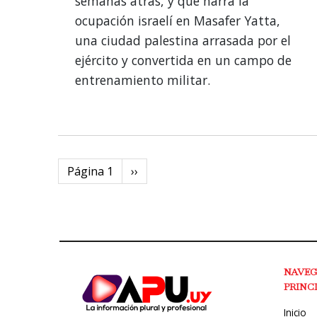
semanas atrás, y que narra la
ocupación israelí en Masafer Yatta,
una ciudad palestina arrasada por el
ejército y convertida en un campo de
entrenamiento militar.
Paginación
Página 1
Next
››
page
NAVE
PRINC
Inicio