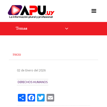
Pasar
al
contenido
principal
Temas
Inicio
02 de Enero del 2026
DERECHOS HUMANOS
Share
Facebook
Twitter
Email