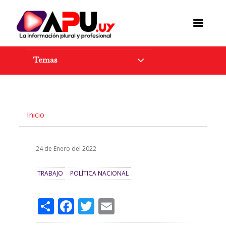
Pasar
al
contenido
principal
Temas
Inicio
24 de Enero del 2022
TRABAJO
POLÍTICA NACIONAL
Share
Facebook
Twitter
Email