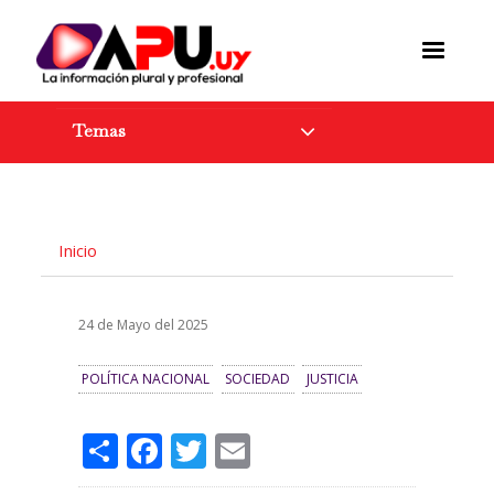
Pasar
al
contenido
principal
Temas
Inicio
24 de Mayo del 2025
POLÍTICA NACIONAL
SOCIEDAD
JUSTICIA
Share
Facebook
Twitter
Email