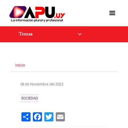
Pasar
al
contenido
principal
Temas
Inicio
08 de Noviembre del 2022
SOCIEDAD
Share
Facebook
Twitter
Email