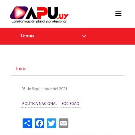
Pasar
al
contenido
principal
Temas
Inicio
05 de Septiembre del 2021
POLÍTICA NACIONAL
SOCIEDAD
Share
Facebook
Twitter
Email