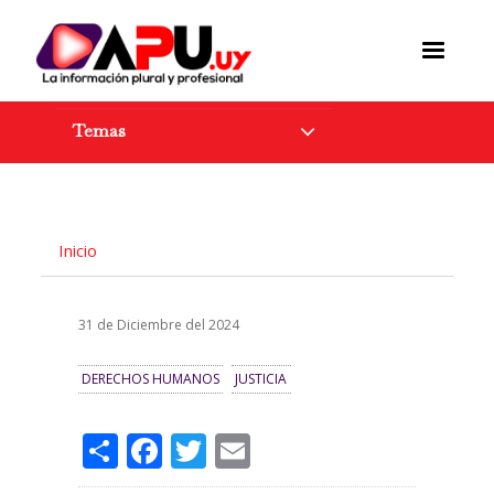
Pasar
al
contenido
principal
Temas
Inicio
31 de Diciembre del 2024
DERECHOS HUMANOS
JUSTICIA
Share
Facebook
Twitter
Email