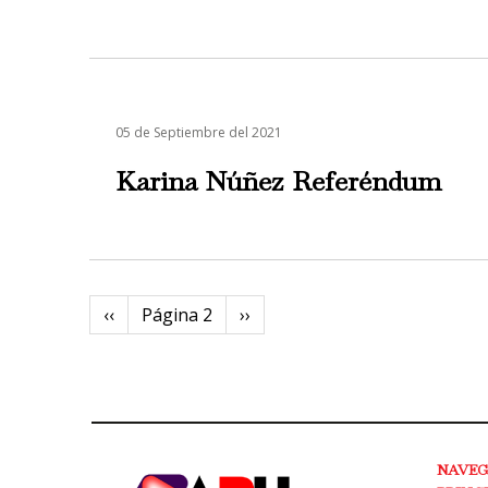
05 de Septiembre del 2021
Karina Núñez Referéndum
Paginación
Previous
‹‹
Página 2
Next
››
page
page
NAVE