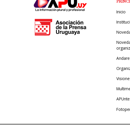
PRINC
Inicio
Instituc
Noved
Noveda
organi
Andare
Organi
Visione
Multim
APUntes
Fotope