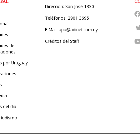
IPAL
C
Dirección: San José 1330
Teléfonos: 2901 3695
ional
E-Mail: apu@adinet.com.uy
ades
Créditos del Staff
des de
zaciones
s por Uruguay
zaciones
s
edia
 del día
riodismo