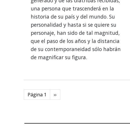
generado y de las diatribas recibidas,
una persona que trascenderá en la
historia de su país y del mundo. Su
personalidad y hasta si se quiere su
personaje, han sido de tal magnitud,
que el paso de los años y la distancia
de su contemporaneidad sólo habrán
de magnificar su figura.
Paginación
Página 1
Next
››
page